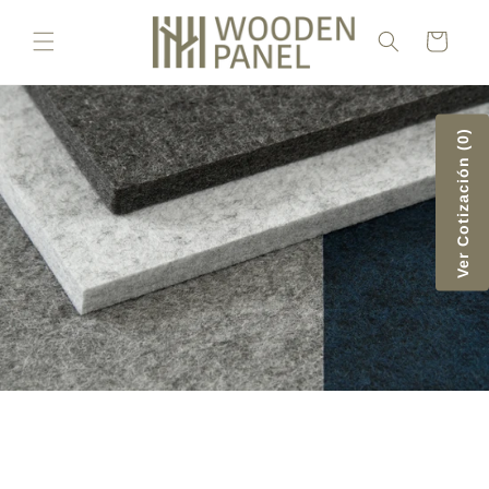
Ir
directamente
Carrito
al contenido
Ver Cotización (0)
Fieltro PET de botellas